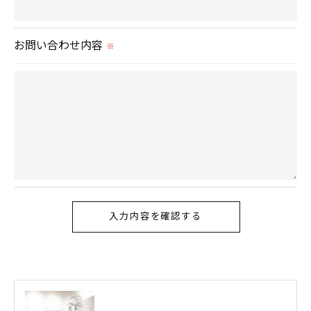
当社では、個人情報の漏洩等がなされないよう、適
切に安全管理対策を実施します。
お問い合わせ内容
※
＜個人情報を与えなかった場合に生じる結果＞
必要な情報を頂けない場合は、それに対応した当社
のサービスをご提供できない場合がございますので
予めご了承ください。
＜個人情報の開示･訂正・削除･利用停止の手続につ
いて＞
当社では、お客様の個人情報の開示･訂正･削除・利
用停止の手続を定めさせて頂いております。
ご本人である事を確認のうえ、対応させて頂きま
す。
個人情報の開示･訂正･削除・利用停止の具体的手続