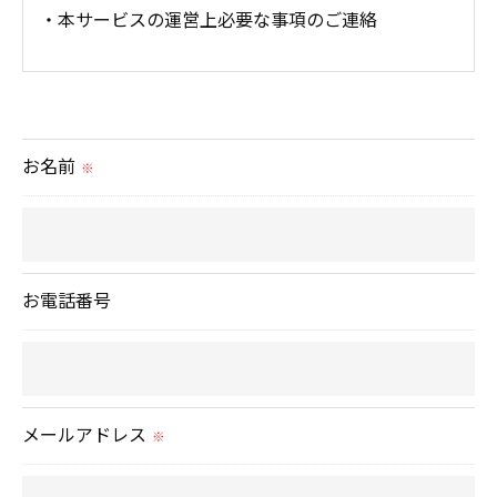
・本サービスの運営上必要な事項のご連絡
＜個人情報の提供について＞
当社ではお客様の同意を得た場合または法令に定め
られた場合を除き、
お名前
※
取得した個人情報を第三者に提供することはいたし
ません。
＜個人情報の委託について＞
お電話番号
当社では、利用目的の達成に必要な範囲において、
個人情報を外部に委託する場合があります。
これらの委託先に対しては個人情報保護契約等の措
置をとり、適切な監督を行います。
メールアドレス
※
＜個人情報の安全管理＞