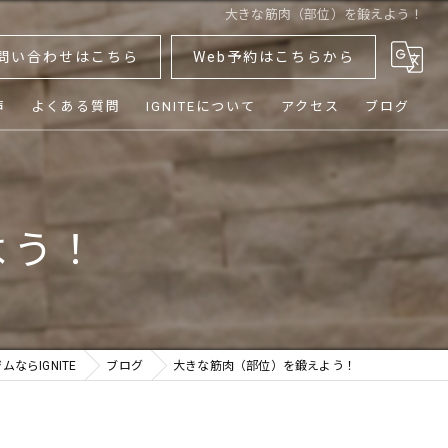
大きな筋肉（部位）を鍛えよう！
問い合わせはこちら
Web予約はこちらから
声
よくある質問
IGNITEについて
アクセス
ブログ
ダイエット
ボディメイク
よう！
健康
シニア
体験
ならIGNITE
ブログ
大きな筋肉（部位）を鍛えよう！