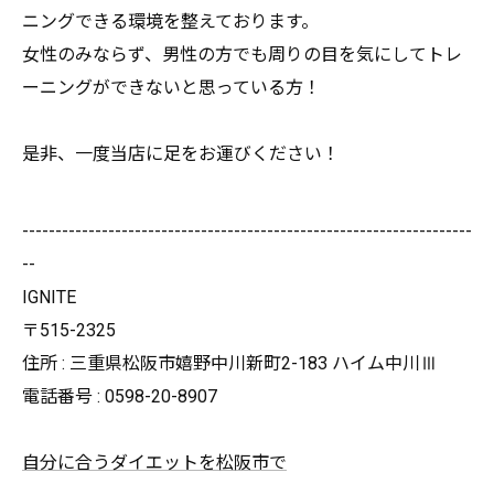
ニングできる環境を整えております。
女性のみならず、男性の方でも周りの目を気にしてトレ
ーニングができないと思っている方！
是非、一度当店に足をお運びください！
--------------------------------------------------------------------
--
IGNITE
〒515-2325
住所 : 三重県松阪市嬉野中川新町2-183 ハイム中川Ⅲ
電話番号 : 0598-20-8907
自分に合うダイエットを松阪市で