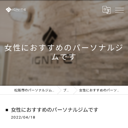
女性におすすめのパーソナルジ
ムです
松阪市のパーソナルジムならIGNITE
ブログ
女性におすすめのパーソナルジムです
女性におすすめのパーソナルジムです
2022/04/18