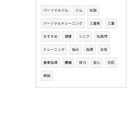
パーソナルジム
ジム
松阪
パーソナルトレーニング
三重県
三重
おすすめ
健康
シニア
松阪市
トレーニング
悩み
指導
女性
食事指導
腰痛
体力
安心
対応
相談