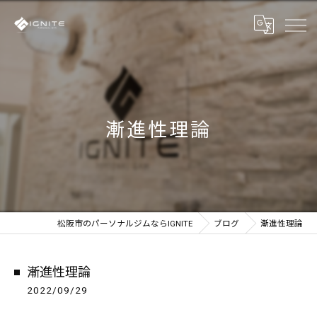
漸進性理論
松阪市のパーソナルジムならIGNITE
ブログ
漸進性理論
漸進性理論
2022/09/29