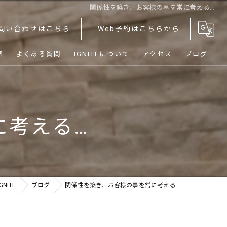
関係性を築き、お客様の事を常に考える…
問い合わせはこちら
Web予約はこちらから
声
よくある質問
IGNITEについて
アクセス
ブログ
ダイエット
ボディメイク
に考える…
健康
シニア
体験
NITE
ブログ
関係性を築き、お客様の事を常に考える…