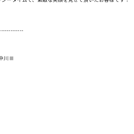
ージータイムで、
素敵な笑顔を見せて頂いたお客様です！
-------------
ム中川Ⅲ