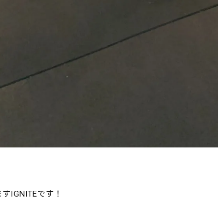
IGNITEです
！