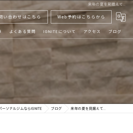
来年の夏を見据えて…
問い合わせはこちら
Web予約はこちらから
声
よくある質問
IGNITEについて
アクセス
ブログ
ダイエット
ボディメイク
健康
シニア
体験
ーソナルジムならIGNITE
ブログ
来年の夏を見据えて…