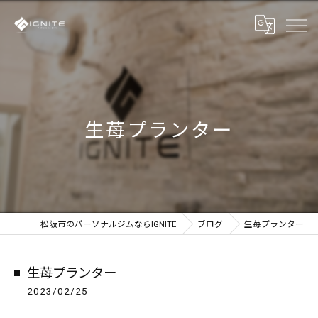
生苺プランター
松阪市のパーソナルジムならIGNITE
ブログ
生苺プランター
生苺プランター
2023/02/25