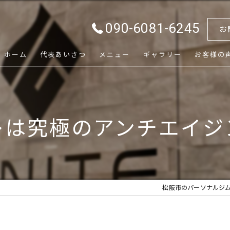
090-6081-6245
お
ホーム
代表あいさつ
メニュー
ギャラリー
お客様の
レは究極のアンチエイジ
松阪市のパーソナルジムな