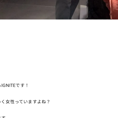
GNITEです！
いく女性っていますよ
ね？