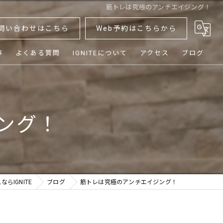
筋トレは究極のアンチエイジング！
問い合わせはこちら
Web予約はこちらから
声
よくある質問
IGNITEについて
アクセス
ブログ
ダイエット
ボディメイク
ング！
健康
シニア
体験
らIGNITE
ブログ
筋トレは究極のアンチエイジング！