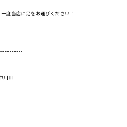
、
一度当店に足をお運びください！
-------------
ム中川Ⅲ